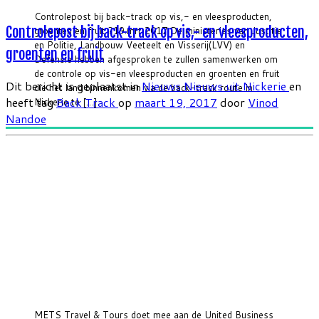
Controlepost bij back-track op vis,- en vleesproducten,
Controlepost bij back-track op vis,- en vleesproducten,
groenten en fruit ?19.mrt 2017 De ministeries van Justitie
en Politie, Landbouw Veeteelt en Visserij(LVV) en
groenten en fruit
Defensie hebben afgesproken te zullen samenwerken om
de controle op vis-en vleesproducten en groenten en fruit
Dit bericht is geplaatst in
Nieuws
Nieuws uit Nickerie
en
die het land binnenkomen via de back-track route in
heeft tag
Back Track
op
maart 19, 2017
door
Vinod
Nickerie te […]
Nandoe
METS Travel & Tours doet mee aan de United Business