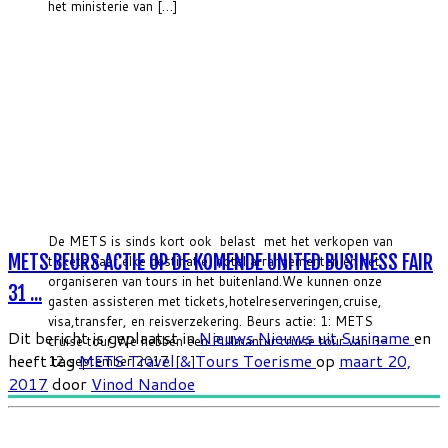
het ministerie van […]
De METS is sinds kort ook belast met het verkopen van
METS BEURS ACTIE OP DE KOMENDE UNITED BUSINESS FAIR
tickets naar elke destinatie, hotel arrangementen en het
organiseren van tours in het buitenland.We kunnen onze
31 ...
gasten assisteren met tickets,hotelreserveringen,cruise,
visa,transfer, en reisverzekering. Beurs actie: 1: METS
Dit bericht is geplaatst in
Nieuws
Nieuws uit Suriname
en
cruise tour We hebben een Pullmantur cruise tour van 3-
heeft tag
METS Travel & Tours
Toerisme
op
maart 20,
12 september 2017. […]
2017
door
Vinod Nandoe