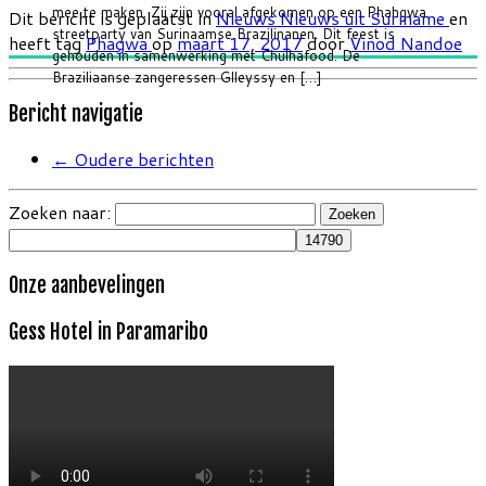
mee te maken. Zij zijn vooral afgekomen op een Phahgwa
Dit bericht is geplaatst in
Nieuws
Nieuws uit Suriname
en
streetparty van Surinaamse Brazilinanen. Dit feest is
heeft tag
Phagwa
op
maart 17, 2017
door
Vinod Nandoe
gehouden in samenwerking met Chulhafood. De
Braziliaanse zangeressen Glleyssy en […]
Bericht navigatie
←
Oudere berichten
Zoeken naar:
Onze aanbevelingen
Gess Hotel in Paramaribo