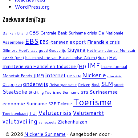
WordPress.org
Zoekwoorden/Tags
CBS
crisis
Centrale Bank Suriname
De Nationale
Banken
Brand
EBS
export
EBS-tarieven
Financiële crisis
Assemblee
Guyana
Gillmore Hoefdraad
goud
Goudprijs
Het Internationaal Monetair
Het
het ministerie van Buitenlandse Zaken (Buza)
Fonds (IMF)
IMF
ministerie van Handel en Industrie (HI)
Internationaal
Nickerie
internet
Monetair Fonds (IMF)
LMSZN
oliecrisis
SLM
onderwijs
Olieprijzen
Rijst
Reisorganisatie
Reizen
sport
Staatsolie
Surinaamse
Stichting Toerisme Suriname
STS
Toerisme
economie
Suriname
Telesur
SZF
Valutacrisis
Valutamarkt
TUI
Toeristenkaart
valutaveiling
Ziekenhuizen
venezuela
·
© 2026
Nickerie Suriname
·
Aangeboden door
·