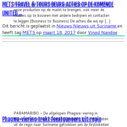
METS TRAVEL & TOURS BEURS ACTIES OP DE KOMENDE
Beurs om net als de overige exposanten, los van het feit
onze producten op de markt te brengen, ook meer de
UNITED ...
relaties op te bouwen met andere bedrijven en contacten
te leggen (Business to Business) De acties die wij op […]
Dit bericht is geplaatst in
Nieuws
Nieuws uit Suriname
en
heeft tag
METS
op
maart 18, 2017
door
Vinod Nandoe
PARAMARIBO – De afgelopen Phagwa-viering in
Phagwa-viering trekt feestgangers uit regio
Paramaribo had een bijzonder kenmerk. Er zijn toeristen
uit de regio naar Suriname getrokken om de festiviteiten