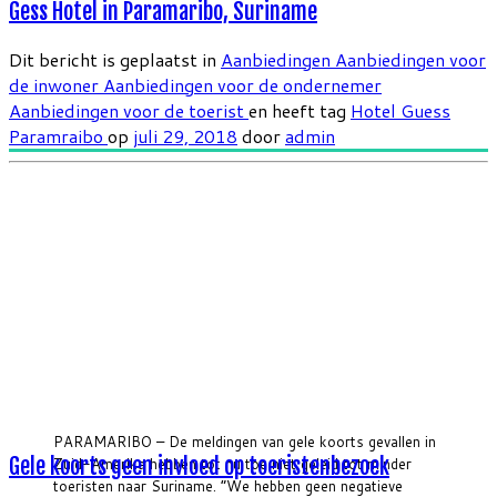
Gess Hotel in Paramaribo, Suriname
Dit bericht is geplaatst in
Aanbiedingen
Aanbiedingen voor
de inwoner
Aanbiedingen voor de ondernemer
Aanbiedingen voor de toerist
en heeft tag
Hotel Guess
Paramraibo
op
juli 29, 2018
door
admin
PARAMARIBO – De meldingen van gele koorts gevallen in
Gele koorts geen invloed op toeristenbezoek
Zuid-Amerika hebben tot nu toe niet geleid tot minder
toeristen naar Suriname. “We hebben geen negatieve