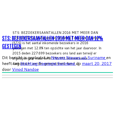
STS: BEZOEKERSAANTALLEN 2016 MET MEER DAN
STS: BEZOEKERSAANTALLEN 2016 MET MEER DAN 12%
12% GESTEGEN Volgens de Stichting Toerisme Suriname
(STS) is het aantal inkomende bezoekers in 2016
GESTEGEN
gestegen met 12.8% ten opzichte van het jaar daarvoor. In
2015 deden 227.699 bezoekers ons land aan terwijl er
Dit bericht is geplaatst in
Nieuws
Nieuws uit Suriname
en
afgelopen jaar maar liefst 256.951 internationale
heeft tag
Stichting Toerisme Suriname
op
maart 20, 2017
aankomsten werden geregistreerd. Aan […]
door
Vinod Nandoe