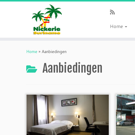
Home
Ga
naar
Home
»
Aanbiedingen
inhoud
Aanbiedingen