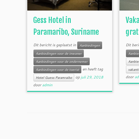
Gess Hotel in
Vaka
Paramaribo, Suriname
grat
Dit bericht is geplaatst in
Dit beri
Aanbiedingen
Aanbiedingen voor de inwoner
Aanbied
Aanbiedingen voor de ondernemer
Aanbie
en heeft tag
Aanbiedingen voor de toerist
vakant
door
ad
op
juli 29, 2018
Hotel Guess Paramraibo
door
admin