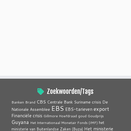
Zoekwoorden/Tags
CBS
crisis
Centrale Bank Suriname
De
Banken
Brand
EBS
export
EBS-tarieven
Nationale Assemblee
Financiële crisis
Gillmore Hoefdraad
goud
Goudprijs
Guyana
het
Het Internationaal Monetair Fonds (IMF)
Het ministerie
ministerie van Buitenlandse Zaken (Buza)