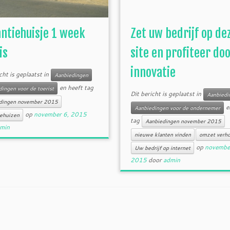
ntiehuisje 1 week
Zet uw bedrijf op de
is
site en profiteer do
innovatie
cht is geplaatst in
Aanbiedingen
en heeft tag
ingen voor de toerist
Dit bericht is geplaatst in
Aanbiedi
dingen november 2015
e
Aanbiedingen voor de ondernemer
op
november 6, 2015
iehuizen
tag
Aanbiedingen november 2015
min
nieuwe klanten vinden
omzet verh
op
novembe
Uw bedrijf op internet
2015
door
admin