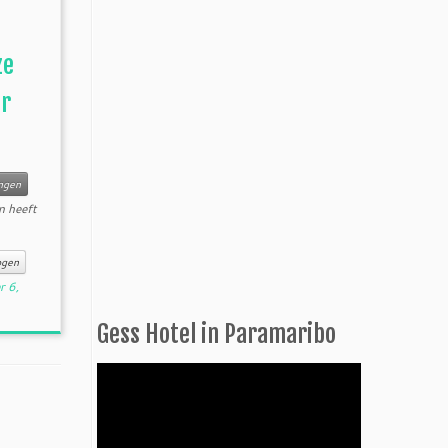
ze
or
ngen
n heeft
ogen
r 6,
Gess Hotel in Paramaribo
Videospeler