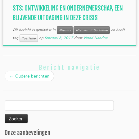
STS: ONTWIKKELING EN ONDERNEMERSCHAP, EEN
BLIJVENDE UITDAGING IN DEZE CRISIS
Dit bericht is geplaatst in
en heeft
Nieuws
Nieuws uit Suriname
tag
op
februari 8, 2017
door
Vinod Nandoe
Toerisme
Bericht navigatie
←
Oudere berichten
Zoeken
naar:
Onze aanbevelingen