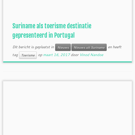
Suriname als toerisme destinatie
gepresenteerd in Portugal
Dit bericht is geplaatst in
en heeft
Nieuws
Nieuws uit Suriname
tag
op
maart 16, 2017
door
Vinod Nandoe
Toerisme