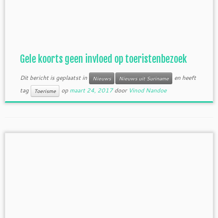
Gele koorts geen invloed op toeristenbezoek
Dit bericht is geplaatst in
en heeft
Nieuws
Nieuws uit Suriname
tag
op
maart 24, 2017
door
Vinod Nandoe
Toerisme