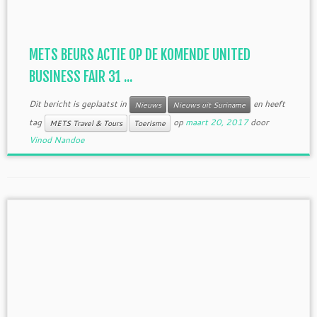
METS BEURS ACTIE OP DE KOMENDE UNITED
BUSINESS FAIR 31 ...
Dit bericht is geplaatst in
en heeft
Nieuws
Nieuws uit Suriname
tag
op
maart 20, 2017
door
METS Travel & Tours
Toerisme
Vinod Nandoe