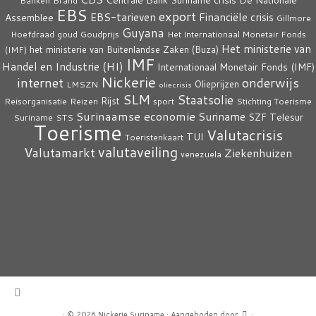
Banken
Brand
EBS
export
EBS-tarieven
Financiële crisis
Assemblee
Gillmore
Guyana
Hoefdraad
goud
Goudprijs
Het Internationaal Monetair Fonds
Het ministerie van
het ministerie van Buitenlandse Zaken (Buza)
(IMF)
IMF
Handel en Industrie (HI)
Internationaal Monetair Fonds (IMF)
Nickerie
internet
onderwijs
Olieprijzen
LMSZN
oliecrisis
SLM
Staatsolie
Rijst
Reisorganisatie
Reizen
sport
Stichting Toerisme
Surinaamse economie
Suriname
Telesur
SZF
Suriname
STS
Toerisme
Valutacrisis
TUI
Toeristenkaart
valutaveiling
Valutamarkt
Ziekenhuizen
venezuela
·
© 2026
Nickerie Suriname
·
Aangeboden door
·