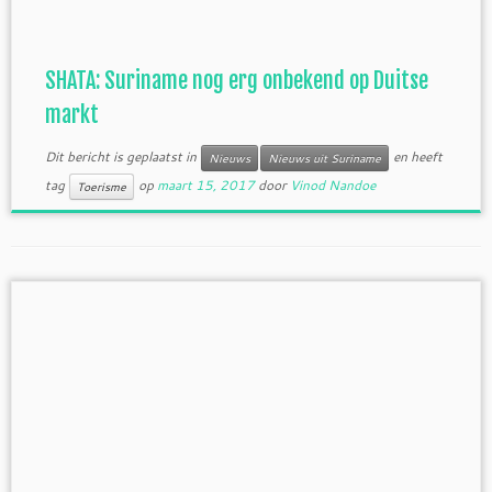
SHATA: Suriname nog erg onbekend op Duitse
markt
Dit bericht is geplaatst in
en heeft
Nieuws
Nieuws uit Suriname
tag
op
maart 15, 2017
door
Vinod Nandoe
Toerisme