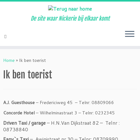
De site waar Nickerie bij elkaar komt
Ga
naar
Home
»
Ik ben toerist
inhoud
Ik ben toerist
A.J. Guesthouse
– Fredericiweg 45 – Telnr: 08809066
Concorde Hotel
– Wilhelminastraat 3 – Telnr: 0232345
Driven Taxi
/ garage
– H.N.Van Dijkstraat 82 –
Telnr :
08738840
Fany`s Taxi
–
Awinistraat nr 30 – Telnr: 08709990