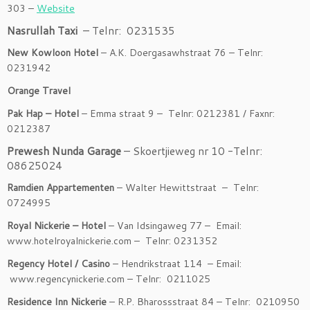
303 –
Website
Nasrullah Taxi
– Telnr: 0231535
New Kowloon Hotel
– A.K. Doergasawhstraat 76 – Telnr:
0231942
Orange Travel
Pak Hap – Hotel
– Emma straat 9 – Telnr: 0212381 / Faxnr:
0212387
Prewesh Nunda Garage
– Skoertjieweg nr 10 -Telnr:
08625024
Ramdien Appartementen
– Walter Hewittstraat – Telnr:
0724995
Royal Nickerie – Hotel
– Van Idsingaweg 77 – Email:
www.hotelroyalnickerie.com – Telnr: 0231352
Regency Hotel / Casino
–
Hendrikstraat 114 – Email:
www.regencynickerie.com – Telnr: 0211025
Residence Inn Nickerie
– R.P. Bharossstraat 84 – Telnr: 0210950