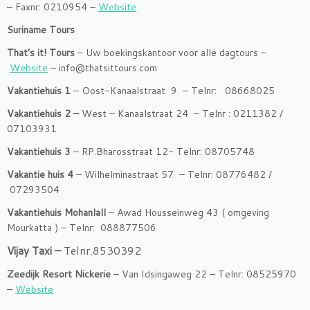
– Faxnr: 0210954 –
Website
Suriname Tours
That’s it! Tours
– Uw boekingskantoor voor alle dagtours –
Website
– info@thatsittours.com
Vakantiehuis 1
–
Oost-Kanaalstraat 9 – Telnr: 08668025
Vakantiehuis 2 –
West – Kanaalstraat 24 – Telnr : 0211382 /
07103931
Vakantiehuis 3
– RP.Bharosstraat 12- Telnr: 08705748
Vakantie huis 4
– Wilhelminastraat 57 – Telnr: 08776482 /
07293504
Vakantiehuis Mohanlall
– Awad Housseinweg 43 ( omgeving
Mourkatta ) – Telnr: 088877506
Vijay Taxi –
Telnr.8530392
Zeedijk Resort Nickerie
– Van Idsingaweg 22 – Telnr: 08525970
–
Website