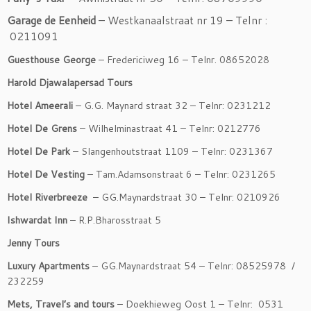
Garage de Eenheid
– Westkanaalstraat nr 19 – Telnr :
0211091
Guesthouse George
– Fredericiweg 16 – Telnr. 08652028
Harold Djawalapersad Tours
Hotel Ameerali
– G.G. Maynard straat 32 – Telnr: 0231212
Hotel De Grens
– Wilhelminastraat 41 – Telnr: 0212776
Hotel De Park
– Slangenhoutstraat 1109 – Telnr: 0231367
Hotel De Vesting
– Tam.Adamsonstraat 6 – Telnr: 0231265
Hotel Riverbreeze
– GG.Maynardstraat 30 – Telnr: 0210926
Ishwardat Inn
– R.P.Bharosstraat 5
Jenny Tours
Luxury Apartments
– GG.Maynardstraat 54 – Telnr: 08525978 /
232259
Mets, Travel’s and tours
– Doekhieweg Oost 1 – Telnr: 0531