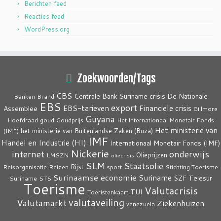
Berichten feed
Reacties feed
WordPress.org
Zoekwoorden/Tags
CBS
crisis
Centrale Bank Suriname
De Nationale
Banken
Brand
EBS
export
EBS-tarieven
Financiële crisis
Assemblee
Gillmore
Guyana
Hoefdraad
goud
Goudprijs
Het Internationaal Monetair Fonds
Het ministerie van
het ministerie van Buitenlandse Zaken (Buza)
(IMF)
IMF
Handel en Industrie (HI)
Internationaal Monetair Fonds (IMF)
Nickerie
internet
onderwijs
Olieprijzen
LMSZN
oliecrisis
SLM
Staatsolie
Rijst
Reisorganisatie
Reizen
sport
Stichting Toerisme
Surinaamse economie
Suriname
Telesur
SZF
Suriname
STS
Toerisme
Valutacrisis
TUI
Toeristenkaart
valutaveiling
Valutamarkt
Ziekenhuizen
venezuela