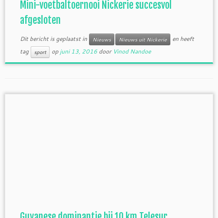
Mini-voetbaltoernooi Nickerie succesvol
afgesloten
Dit bericht is geplaatst in
en heeft
Nieuws
Nieuws uit Nickerie
tag
op
juni 13, 2016
door
Vinod Nandoe
sport
Guyanese dominantie bij 10 km Telesur