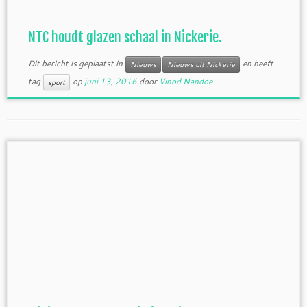
NTC houdt glazen schaal in Nickerie.
Dit bericht is geplaatst in
en heeft
Nieuws
Nieuws uit Nickerie
tag
op
juni 13, 2016
door
Vinod Nandoe
sport