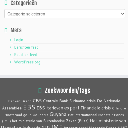
Categorieën
Categorieën
Meta
Login
Berichten feed
Reacties feed
WordPress.org
Zoekwoorden/Tags
CBS
crisis
Centrale Bank Suriname
De Nationale
Banken
Brand
EBS
export
EBS-tarieven
Financiële crisis
Assemblee
Gillmore
Guyana
Hoefdraad
goud
Goudprijs
Het Internationaal Monetair Fonds
Het ministerie van
het ministerie van Buitenlandse Zaken (Buza)
(IMF)
IMF
Handel en Industrie (HI)
Internationaal Monetair Fonds (IMF)