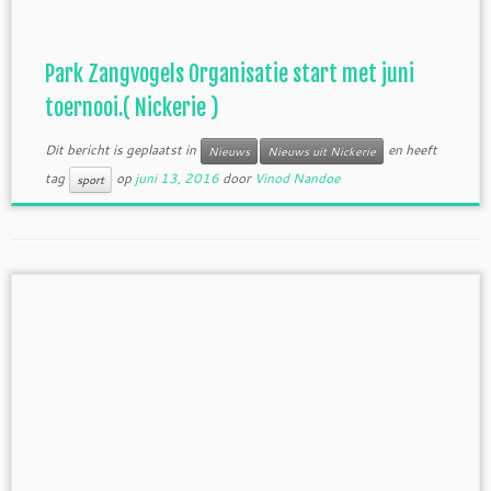
Park Zangvogels Organisatie start met juni
toernooi.( Nickerie )
Dit bericht is geplaatst in
en heeft
Nieuws
Nieuws uit Nickerie
tag
op
juni 13, 2016
door
Vinod Nandoe
sport