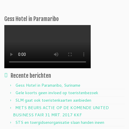
Gess Hotel in Paramaribo
Recente berichten
Gess Hotel in Paramaribo, Suriname
Gele koorts geen invloed op toeristenbezoek
SLM gaat ook toeristenkaarten aanbieden
METS BEURS ACTIE OP DE KOMENDE UNITED
BUSINESS FAIR 31 MRT. 2017 KKF
STS en toergidsenorganisatie slaan handen ineen