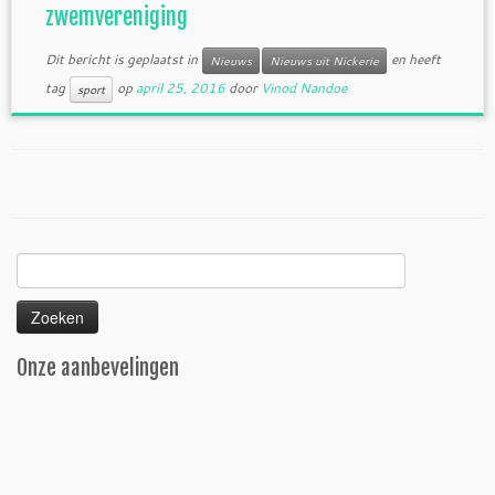
zwemvereniging
Dit bericht is geplaatst in
en heeft
Nieuws
Nieuws uit Nickerie
tag
op
april 25, 2016
door
Vinod Nandoe
sport
Zoeken
naar:
Onze aanbevelingen