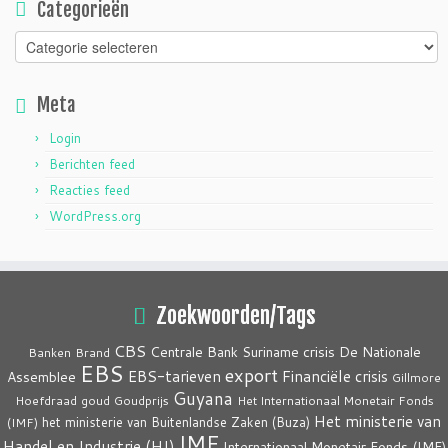
Categorieën
Categorieën
Meta
Login
Berichten feed
Reacties feed
WordPress.org
Zoekwoorden/Tags
CBS
crisis
Centrale Bank Suriname
De Nationale
Banken
Brand
EBS
export
EBS-tarieven
Financiële crisis
Assemblee
Gillmore
Guyana
Hoefdraad
goud
Goudprijs
Het Internationaal Monetair Fonds
Het ministerie van
het ministerie van Buitenlandse Zaken (Buza)
(IMF)
IMF
Handel en Industrie (HI)
Internationaal Monetair Fonds (IMF)