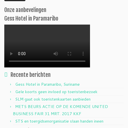
Onze aanbevelingen
Gess Hotel in Paramaribo
Recente berichten
Gess Hotel in Paramaribo, Suriname
Gele koorts geen invloed op toeristenbezoek
SLM gaat ook toeristenkaarten aanbieden
METS BEURS ACTIE OP DE KOMENDE UNITED
BUSINESS FAIR 31 MRT. 2017 KKF
STS en toergidsenorganisatie slaan handen ineen