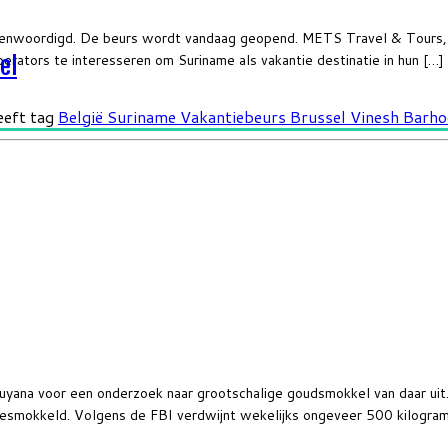
egenwoordigd. De beurs wordt vandaag geopend. METS Travel & Tours, 
erators te interesseren om Suriname als vakantie destinatie in hun […]
el
eeft tag
België
Suriname
Vakantiebeurs Brussel
Vinesh Barh
yana voor een onderzoek naar grootschalige goudsmokkel van daar uit
esmokkeld. Volgens de FBI verdwijnt wekelijks ongeveer 500 kilogram g