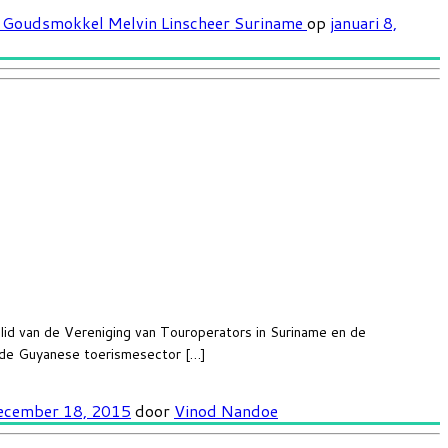
t
Goudsmokkel
Melvin Linscheer
Suriname
op
januari 8,
id van de Vereniging van Touroperators in Suriname en de
e de Guyanese toerismesector […]
ecember 18, 2015
door
Vinod Nandoe