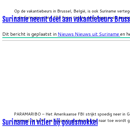
Op de vakantiebeurs in Brussel, België, is ook Suriname vert
in de Suriname stand. “De focus tijdens deze beurs is om tourop
Suriname neemt deel aan vakantiebeurs Bruss
Dit bericht is geplaatst in
Nieuws
Nieuws uit Suriname
en h
PARAMARIBO – Het Amerikaanse FBI strijkt spoedig neer in Gu
minimaal de helft van Guyana’s goudproductie naar toe wordt g
Suriname in vizier bij goudsmokkel