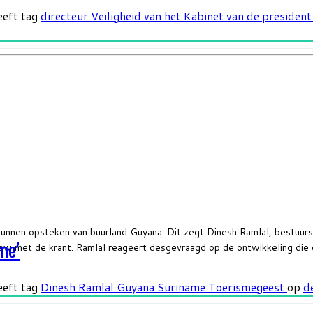
eeft tag
directeur Veiligheid van het Kabinet van de presiden
nen opsteken van buurland Guyana. Dit zegt Dinesh Ramlal, bestuursl
view met de krant. Ramlal reageert desgevraagd op de ontwikkeling di
me’
eeft tag
Dinesh Ramlal
Guyana
Suriname
Toerismegeest
op
d