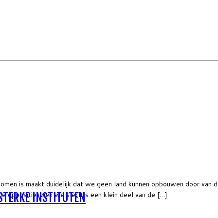
ekomen is maakt duidelijk dat we geen land kunnen opbouwen door van 
e oppositie, zien we slechts een klein deel van de […]
STERKE INSTITUTEN