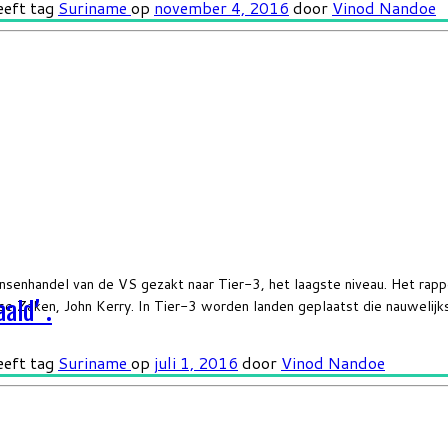
eeft tag
Suriname
op
november 4, 2016
door
Vinod Nandoe
nsenhandel van de VS gezakt naar Tier-3, het laagste niveau. Het ra
e Zaken, John Kerry. In Tier-3 worden landen geplaatst die nauwelijk
ald’ .
eeft tag
Suriname
op
juli 1, 2016
door
Vinod Nandoe