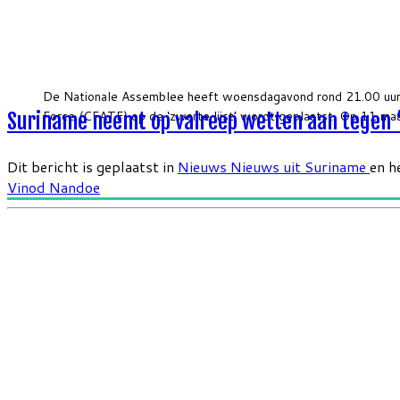
De Nationale Assemblee heeft woensdagavond rond 21.00 uur
Force (CFATF) op de ‘zwarte lijst’ wordt geplaatst. Op 11 m
Suriname neemt op valreep wetten aan tegen ‘
Dit bericht is geplaatst in
Nieuws
Nieuws uit Suriname
en h
Vinod Nandoe