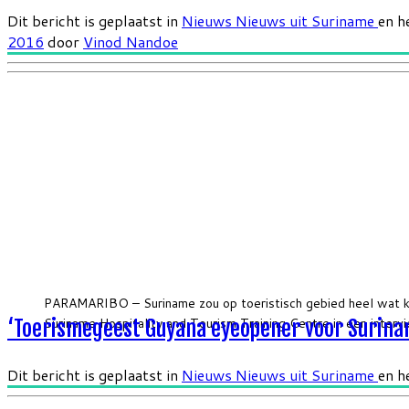
Dit bericht is geplaatst in
Nieuws
Nieuws uit Suriname
en h
2016
door
Vinod Nandoe
PARAMARIBO – Suriname zou op toeristisch gebied heel wat kun
Suriname Hospitality and Tourism Training Centre in een inter
‘Toerismegeest Guyana eyeopener voor Surina
Dit bericht is geplaatst in
Nieuws
Nieuws uit Suriname
en h