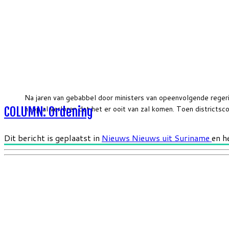
Na jaren van gebabbel door ministers van opeenvolgende reger
hoop al verloren dat het er ooit van zal komen. Toen districtsc
COLUMN: Ordening
Dit bericht is geplaatst in
Nieuws
Nieuws uit Suriname
en h