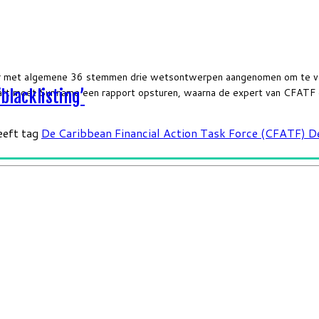
 met algemene 36 stemmen drie wetsontwerpen aangenomen om te voor
aart moet Suriname een rapport opsturen, waarna de expert van CFATF
blacklisting’
eeft tag
De Caribbean Financial Action Task Force (CFATF)
D