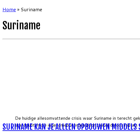
Home
»
Suriname
Suriname
De huidige allesomvattende crisis waar Suriname in terecht g
standpunten die ingenomen worden door zowel de coalitie als d
SURINAME KAN JE ALLEEN OPBOUWEN MIDDELS 