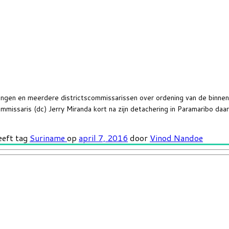
ingen en meerdere districtscommissarissen over ordening van de binne
ommissaris (dc) Jerry Miranda kort na zijn detachering in Paramaribo da
eeft tag
Suriname
op
april 7, 2016
door
Vinod Nandoe