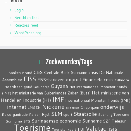
Meta
Login
Berichten feed
Reacties feed
WordPress.org
Zoekwoorden/Tags
CBS
crisis
Centrale Bank Suriname
De Nationale
Banken
Brand
EBS
export
EBS-tarieven
Financiële crisis
Assemblee
Gillmore
Guyana
Hoefdraad
goud
Goudprijs
Het Internationaal Monetair Fonds
Het ministerie van
het ministerie van Buitenlandse Zaken (Buza)
(IMF)
IMF
Handel en Industrie (HI)
Internationaal Monetair Fonds (IMF)
Nickerie
internet
onderwijs
Olieprijzen
LMSZN
oliecrisis
SLM
Staatsolie
Rijst
Reisorganisatie
Reizen
sport
Stichting Toerisme
Surinaamse economie
Suriname
Telesur
SZF
Suriname
STS
Toerisme
Valutacrisis
TUI
Toeristenkaart