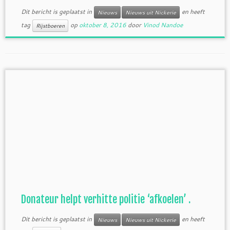
Dit bericht is geplaatst in
en heeft
Nieuws
Nieuws uit Nickerie
tag
op
oktober 8, 2016
door
Vinod Nandoe
Rijstboeren
Donateur helpt verhitte politie ‘afkoelen’ .
Dit bericht is geplaatst in
en heeft
Nieuws
Nieuws uit Nickerie