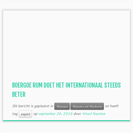
BOERGOE RUM DOET HET INTERNATIONAAL STEEDS
BETER
Dit bericht is geplaatst in
en heeft
Nieuws
Nieuws uit Nickerie
tag
op
september 26, 2016
door
Vinod Nandoe
export