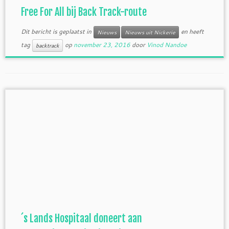
Free For All bij Back Track-route
Dit bericht is geplaatst in
en heeft
Nieuws
Nieuws uit Nickerie
tag
op
november 23, 2016
door
Vinod Nandoe
backtrack
´s Lands Hospitaal doneert aan