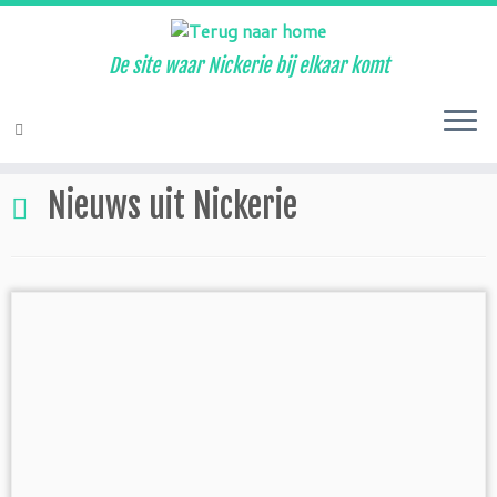
De site waar Nickerie bij elkaar komt
Ga
naar
Home
»
Nieuws
»
Nieuws uit Nickerie
»
Pagina 2
inhoud
Nieuws uit Nickerie