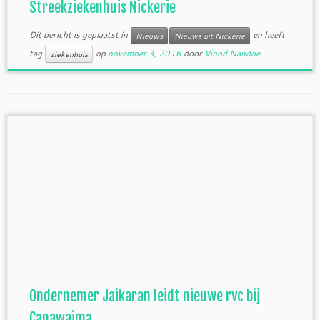
Streekziekenhuis Nickerie
Dit bericht is geplaatst in
en heeft
Nieuws
Nieuws uit Nickerie
tag
op
november 3, 2016
door
Vinod Nandoe
ziekenhuis
Ondernemer Jaikaran leidt nieuwe rvc bij
Canawaima