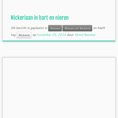
Nickeriaan in hart en nieren
Dit bericht is geplaatst in
en heeft
Nieuws
Nieuws uit Nickerie
tag
op
november 29, 2016
door
Vinod Nandoe
Nickerie