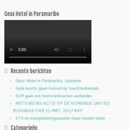
Gess Hotel in Paramaribo
Recente berichten
Gess Hotel in Paramaribo, Suriname
Gele koorts geen invloed op toeristenbezoek
SLM gaat ook toeristenkaarten aanbieden
METS BEURS ACTIE OP DE KOMENDE UNITED
BUSINESS FAIR 31 MRT. 2017 KKF
STS en toergidsenorganisatie slaan handen ineen
Categorieën