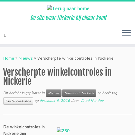
De site waar Nickerie bij elkaar komt
Ga
naar
Home
»
Nieuws
»
Verscherpte winkelcontroles in Nickerie
inhoud
Verscherpte winkelcontroles in
Nickerie
Dit bericht is geplaatst in
en heeft tag
Nieuws
Nieuws uit Nickerie
op
december 6, 2016
door
Vinod Nandoe
handel / industrie
De winkelcontroles in
Nickerie zijn