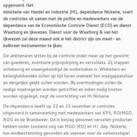
opgevoerd. Het
ministerie van Handel en Industrie (HI), dependance Nickerie, voert
de controles uit samen met de politie en medewerkers van de
dependance van de Economische Controle Dienst (ECD) en dienst
Waarborg en Ijkwezen. Dienst voor de Waarborg & van het
Ijkwezen zal deze maand ook in het district zijn om meet- en
kalibreer instrumenten te ijken.
De ambtenaren letten bij de controle onder meer op het gewicht
van goederen, eventuele prijsopdrijving en vervaldata. Zij stappen
willekeurig en onaangekondigd de winkelzaken in. Winkeliers en
belanghebbenden zullen op tijd horen wanneer hun weegapparatuur
en dergelijke geijkt zullen worden. Bij overtredingen zullen de
nodige maatregelen worden getroffen en indien nodig boetes
worden opgelegd, zegt de voorlichting van HI Nickerie.
De dependance heeft op 22 en 23 november al controles
uitgevoerd in samenwerking met medewerkers van KPS, RO/MGD,
BOG en de Brandweer. De in beslag genomen vervallen producten
hebben onder toeziend oog van MGD (RO) en H.I. dep. Nickerie,
hun eindbestemming gevonden als veevoer voor de varkensstapel