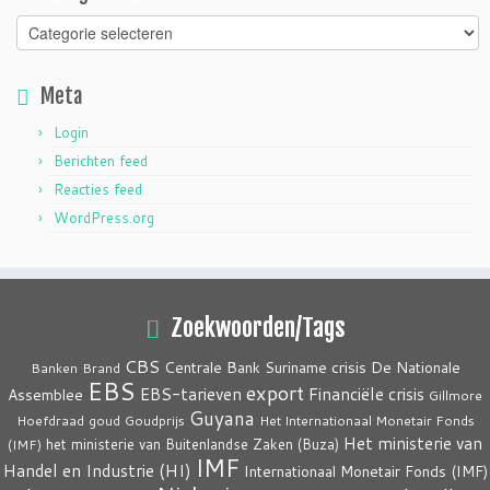
Categorieën
Meta
Login
Berichten feed
Reacties feed
WordPress.org
Zoekwoorden/Tags
CBS
crisis
Centrale Bank Suriname
De Nationale
Banken
Brand
EBS
export
EBS-tarieven
Financiële crisis
Assemblee
Gillmore
Guyana
Hoefdraad
goud
Goudprijs
Het Internationaal Monetair Fonds
Het ministerie van
het ministerie van Buitenlandse Zaken (Buza)
(IMF)
IMF
Handel en Industrie (HI)
Internationaal Monetair Fonds (IMF)