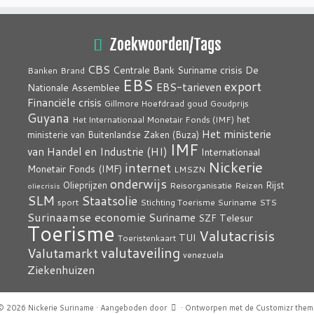
Zoekwoorden/Tags
CBS
crisis
Centrale Bank Suriname
De
Banken
Brand
EBS
export
EBS-tarieven
Nationale Assemblee
Financiële crisis
Gillmore Hoefdraad
goud
Goudprijs
Guyana
het
Het Internationaal Monetair Fonds (IMF)
Het ministerie
ministerie van Buitenlandse Zaken (Buza)
IMF
van Handel en Industrie (HI)
Internationaal
Nickerie
internet
Monetair Fonds (IMF)
LMSZN
onderwijs
Olieprijzen
Rijst
Reisorganisatie
Reizen
oliecrisis
SLM
Staatsolie
sport
Stichting Toerisme Suriname
STS
Surinaamse economie
Suriname
Telesur
SZF
Toerisme
Valutacrisis
TUI
Toeristenkaart
valutaveiling
Valutamarkt
venezuela
Ziekenhuizen
© 2026
Nickerie Suriname
·
Aangeboden door
·
Ontworpen met de
Customizr them