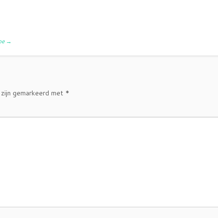
doe
→
 zijn gemarkeerd met
*