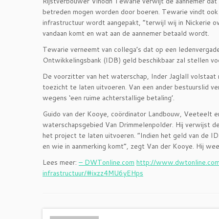
Rijstverbouwer Vinodh Tewarie verwijt de aannemer dat
betreden mogen worden door boeren. Tewarie vindt ook
infrastructuur wordt aangepakt, “terwijl wij in Nickerie
vandaan komt en wat aan de aannemer betaald wordt.
Tewarie verneemt van collega’s dat op een ledenvergade
Ontwikkelingsbank (IDB) geld beschikbaar zal stellen vo
De voorzitter van het waterschap, Inder Jaglall volsta
toezicht te laten uitvoeren. Van een ander bestuurslid
wegens ‘een ruime achterstallige betaling’.
Guido van der Kooye, coördinator Landbouw, Veeteelt en
waterschapsgebied Van Drimmelenpolder. Hij verwijst de
het project te laten uitvoeren. “Indien het geld van de
en wie in aanmerking komt”, zegt Van der Kooye. Hij weet
Lees meer:
– DWTonline.com
http://www.dwtonline.co
infrastructuur/#ixzz4MU6yEHps