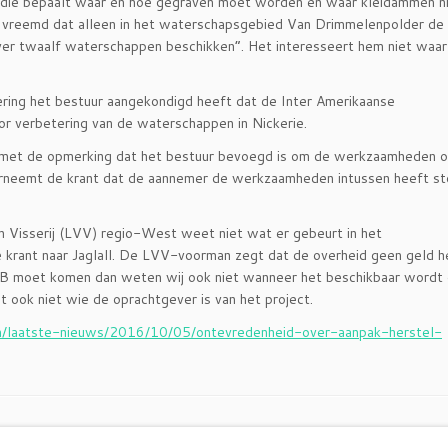
 die bepaalt waar en hoe gegraven moet worden en waar kleidammen n
 vreemd dat alleen in het waterschapsgebied Van Drimmelenpolder de
 over twaalf waterschappen beschikken”. Het interesseert hem niet waar
ring het bestuur aangekondigd heeft dat de Inter Amerikaanse
or verbetering van de waterschappen in Nickerie.
at met de opmerking dat het bestuur bevoegd is om de werkzaamheden on
 verneemt de krant dat de aannemer de werkzaamheden intussen heeft s
 Visserij (LVV) regio-West weet niet wat er gebeurt in het
 krant naar Jaglall. De LVV-voorman zegt dat de overheid geen geld 
 IDB moet komen dan weten wij ook niet wanneer het beschikbaar wordt
 ook niet wie de oprachtgever is van het project.
m/laatste-nieuws/2016/10/05/ontevredenheid-over-aanpak-herstel-