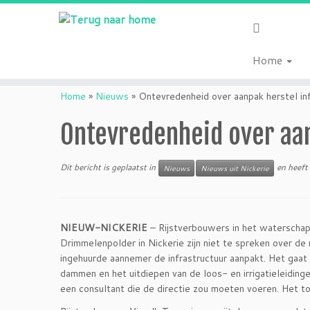
Home
Ga
naar
Home
»
Nieuws
»
Ontevredenheid over aanpak herstel inf
inhoud
Ontevredenheid over aan
Dit bericht is geplaatst in
en heeft
Nieuws
Nieuws uit Nickerie
NIEUW-NICKERIE
– Rijstverbouwers in het waterschap
Drimmelenpolder in Nickerie zijn niet te spreken over d
ingehuurde aannemer de infrastructuur aanpakt. Het gaat
dammen en het uitdiepen van de loos- en irrigatieleidin
een consultant die de directie zou moeten voeren. Het 