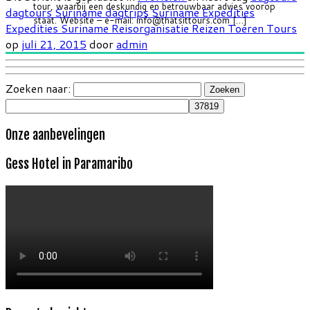
tour, waarbij een deskundig en betrouwbaar advies voorop
dagtours Suriname
dagtrips Suriname
Expedities
staat. Website – e-mail: info@thatsittours.com […]
Expedities Suriname
Reisorganisatie
Reizen
Toeren
Tours
op
juli 21, 2015
door
admin
Zoeken naar:
Onze aanbevelingen
Gess Hotel in Paramaribo