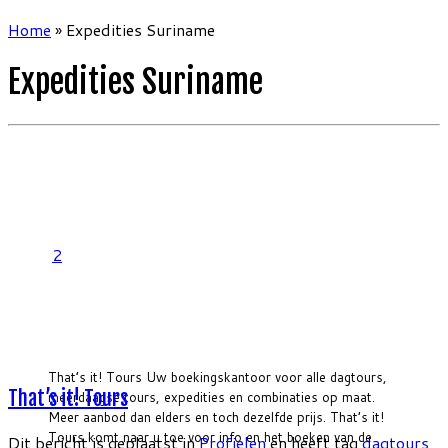
Home
»
Expedities Suriname
Expedities Suriname
2
That’s it! Tours Uw boekingskantoor voor alle dagtours,
That’s it! Tours
meerdaagse tours, expedities en combinaties op maat.
Meer aanbod dan elders en toch dezelfde prijs. That’s it!
Tours komt naar u toe voor info en het boeken van de
Dit bericht is geplaatst in
Profielen
en heeft tag
dagtours