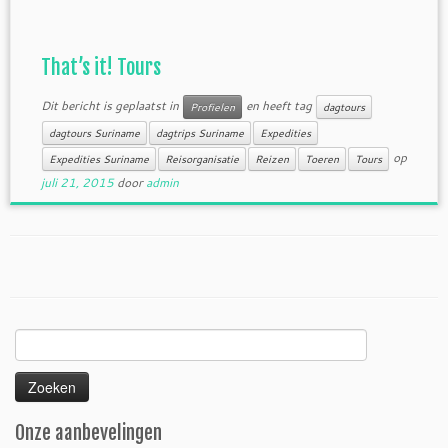
That’s it! Tours
Dit bericht is geplaatst in
en heeft tag
Profielen
dagtours
dagtours Suriname
dagtrips Suriname
Expedities
op
Expedities Suriname
Reisorganisatie
Reizen
Toeren
Tours
juli 21, 2015
door
admin
Zoeken
naar:
Onze aanbevelingen