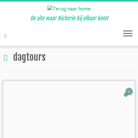
De site waar Nickerie bij elkaar komt
Ga
naar
Home
»
dagtours
inhoud
dagtours
2