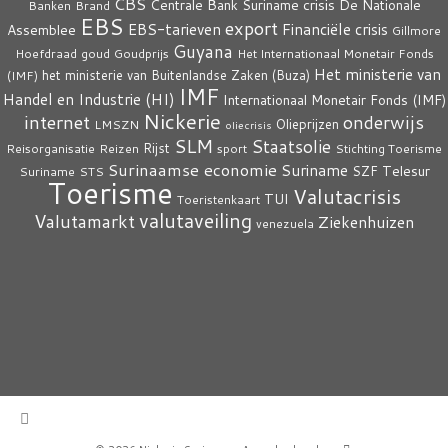
CBS
crisis
Centrale Bank Suriname
De Nationale
Banken
Brand
EBS
export
EBS-tarieven
Financiële crisis
Assemblee
Gillmore
Guyana
Hoefdraad
goud
Goudprijs
Het Internationaal Monetair Fonds
Het ministerie van
het ministerie van Buitenlandse Zaken (Buza)
(IMF)
IMF
Handel en Industrie (HI)
Internationaal Monetair Fonds (IMF)
Nickerie
internet
onderwijs
Olieprijzen
LMSZN
oliecrisis
SLM
Staatsolie
Rijst
Reisorganisatie
Reizen
sport
Stichting Toerisme
Surinaamse economie
Suriname
Telesur
SZF
Suriname
STS
Toerisme
Valutacrisis
TUI
Toeristenkaart
valutaveiling
Valutamarkt
Ziekenhuizen
venezuela