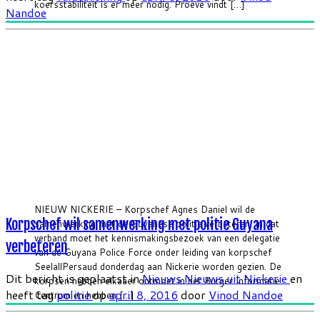
koersstabiliteit is er meer nodig. Proeve vindt […]
Nandoe
NIEUW NICKERIE – Korpschef Agnes Daniel wil de
Korpschef wil samenwerking met politie Guyana
samenwerking met de Guyanese politie verbeteren. In dat
verband moet het kennismakingsbezoek van een delegatie
verbeteren
van de Guyana Police Force onder leiding van korpschef
SeelallPersaud donderdag aan Nickerie worden gezien. De
Dit bericht is geplaatst in
Nieuws
Nieuws uit Nickerie
en
korpsen hebben elkaaer ontmoet in het Burger Informatie
heeft tag
politie
op
april 8, 2016
door
Vinod Nandoe
Centrum en hebben […]