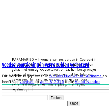
PARAMARIBO – Inwoners van zes dorpen in Coeroeni in
Voedselvoorziening in verre zuiden verbeterd
het verre zuiden, die niet lang geleden te maken hebben
gehad met ernstig voedseltekort omdat hun kostgrondjes
vernietigd waren, zijn weer begonnen met het telen van
Dit bericht is geplaatst in
Nieuws
Nieuws uit Suriname
en
gewassen. Hun aanplant was verloren gegaan door
heeft tag
voedsel
op
april 8, 2016
door
Vinod Nandoe
extreme droogte en een mierenplaag. “Het regent
regelmatig […]
Zoeken
naar: