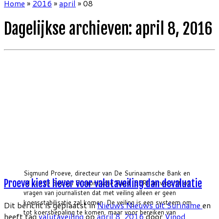
Home
»
2016
»
april
»
08
Dagelijkse archieven:
april 8, 2016
Sigmund Proeve, directeur van De Surinaamsche Bank en
Proeve kiest liever voor valutaveiling dan devaluatie
lid van de Sociaal Economische Raad (SER) antwoordt op
vragen van journalisten dat met veiling alleen er geen
koersstabilisatie zal komen. De veiling is een systeem om
Dit bericht is geplaatst in
Nieuws
Nieuws uit Suriname
en
tot koersbepaling te komen, maar voor bereiken van
heeft tag
valutaveiling
op
april 8, 2016
door
Vinod