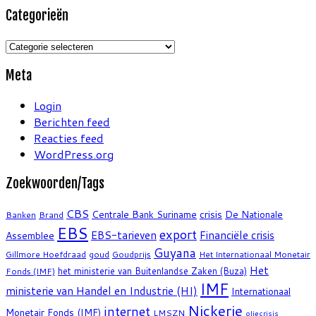
Categorieën
Categorieën
Meta
Login
Berichten feed
Reacties feed
WordPress.org
Zoekwoorden/Tags
CBS
crisis
Centrale Bank Suriname
De Nationale
Banken
Brand
EBS
export
EBS-tarieven
Financiële crisis
Assemblee
Guyana
Gillmore Hoefdraad
goud
Goudprijs
Het Internationaal Monetair
Het
het ministerie van Buitenlandse Zaken (Buza)
Fonds (IMF)
IMF
ministerie van Handel en Industrie (HI)
Internationaal
Nickerie
internet
Monetair Fonds (IMF)
LMSZN
oliecrisis