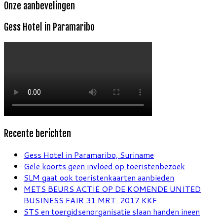
Onze aanbevelingen
Gess Hotel in Paramaribo
Recente berichten
Gess Hotel in Paramaribo, Suriname
Gele koorts geen invloed op toeristenbezoek
SLM gaat ook toeristenkaarten aanbieden
METS BEURS ACTIE OP DE KOMENDE UNITED
BUSINESS FAIR 31 MRT. 2017 KKF
STS en toergidsenorganisatie slaan handen ineen