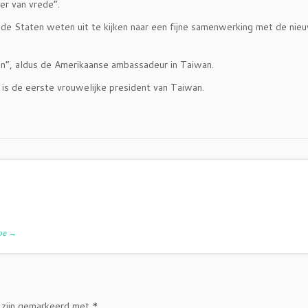
er van vrede”.
nigde Staten weten uit te kijken naar een fijne samenwerking met de nie
en”, aldus de Amerikaanse ambassadeur in Taiwan.
 is de eerste vrouwelijke president van Taiwan.
doe
→
 zijn gemarkeerd met
*