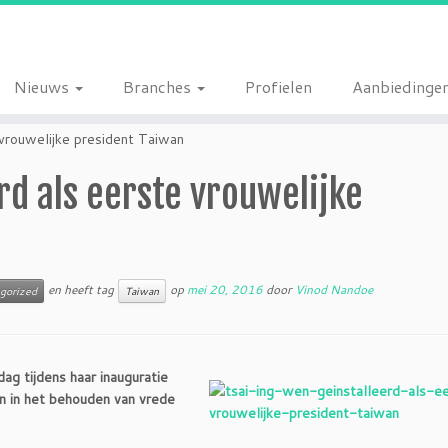
Nieuws
Branches
Profielen
Aanbiedinge
 vrouwelijke president Taiwan
rd als eerste vrouwelijke
en heeft tag
op
mei 20, 2016
door
Vinod Nandoe
gorized
Taiwan
ag tijdens haar inauguratie
en in het behouden van vrede