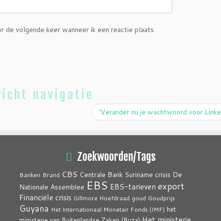
or de volgende keer wanneer ik een reactie plaats.
icht navigatie
‘Verander nu je wachtwoord voor Link
Zoekwoorden/Tags
CBS
crisis
Centrale Bank Suriname
De
Banken
Brand
EBS
export
EBS-tarieven
Nationale Assemblee
Financiële crisis
Gillmore Hoefdraad
goud
Goudprijs
Guyana
het
Het Internationaal Monetair Fonds (IMF)
Het ministerie
ministerie van Buitenlandse Zaken (Buza)