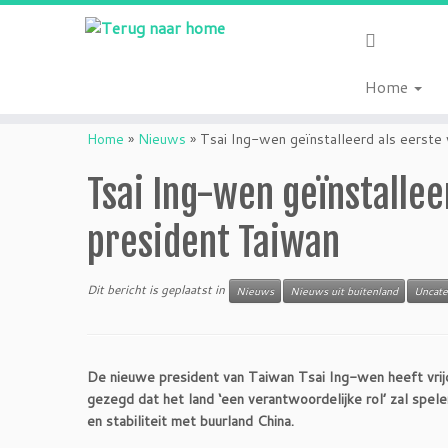
Home
Ga
naar
Home
»
Nieuws
»
Tsai Ing-wen geïnstalleerd als eerste
inhoud
Tsai Ing-wen geïnstallee
president Taiwan
Dit bericht is geplaatst in
Nieuws
Nieuws uit buitenland
Uncate
De nieuwe president van Taiwan Tsai Ing-wen heeft vrijd
gezegd dat het land ‘een verantwoordelijke rol’ zal spel
en stabiliteit met buurland China.