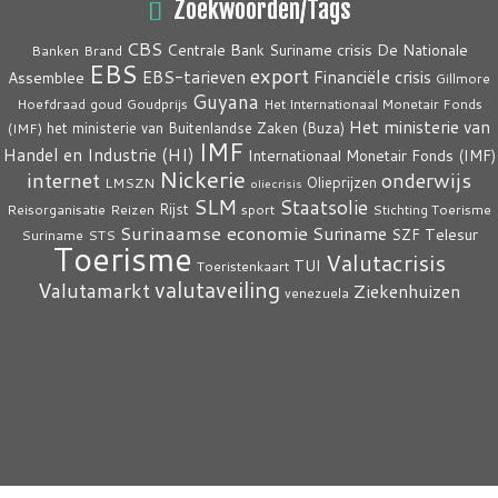
Zoekwoorden/Tags
CBS
crisis
Centrale Bank Suriname
De Nationale
Banken
Brand
EBS
export
EBS-tarieven
Financiële crisis
Assemblee
Gillmore
Guyana
Hoefdraad
goud
Goudprijs
Het Internationaal Monetair Fonds
Het ministerie van
het ministerie van Buitenlandse Zaken (Buza)
(IMF)
IMF
Handel en Industrie (HI)
Internationaal Monetair Fonds (IMF)
Nickerie
internet
onderwijs
Olieprijzen
LMSZN
oliecrisis
SLM
Staatsolie
Rijst
Reisorganisatie
Reizen
sport
Stichting Toerisme
Surinaamse economie
Suriname
Telesur
SZF
Suriname
STS
Toerisme
Valutacrisis
TUI
Toeristenkaart
valutaveiling
Valutamarkt
Ziekenhuizen
venezuela