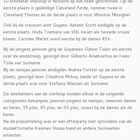
10 kilometer snelloop in Nickerie op hun naam geschreven. Op de
eerste plaats is geëindigd Cleveland Forde, nummer twee is
Cleveland Thomas en de derde plaats is voor Winston Missigher.
Ook bij de vrouwen wint Guyana. Ashanti Scott eindigde op de
eerste plaats. Ilsida Toemere van SNL kwam als tweede vrouw
binnen, Carolien Marlet werd eerste bij de dames 45+.
Bij de jongens junioren ging de Guyanees Odwin Tudor als eerste
over de eindstreep, gevolgd door Gilberto Aloeboetoe en Ivano
Tolie van Suriname.
Bij de meisjes junioren eindigden Andrea Forster op de eerste
plaats, gevolgd door Claudrice Mckoy, beide uit Guyana en de
derde plaats was voor Stefania Wielzen uit Suriname.
De deelnemers aan de snelloop konden elkaar in de volgende
categorieën bekampen: junioren jongens en meisjes, senioren dames
en heren, 35 plus, 45 plus, en 55 plus, zowel bij de dames als de
heren.
Na de prijsuitreiking was er een afterparty met optredens van de
muziekformatie Kasimex House band en andere Surinaamse
artiesten.