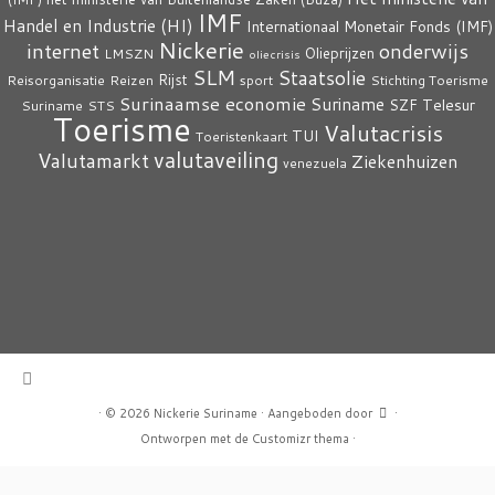
IMF
Handel en Industrie (HI)
Internationaal Monetair Fonds (IMF)
Nickerie
internet
onderwijs
Olieprijzen
LMSZN
oliecrisis
SLM
Staatsolie
Rijst
Reisorganisatie
Reizen
sport
Stichting Toerisme
Surinaamse economie
Suriname
Telesur
SZF
Suriname
STS
Toerisme
Valutacrisis
TUI
Toeristenkaart
valutaveiling
Valutamarkt
Ziekenhuizen
venezuela
·
© 2026
Nickerie Suriname
·
Aangeboden door
·
Ontworpen met de
Customizr thema
·