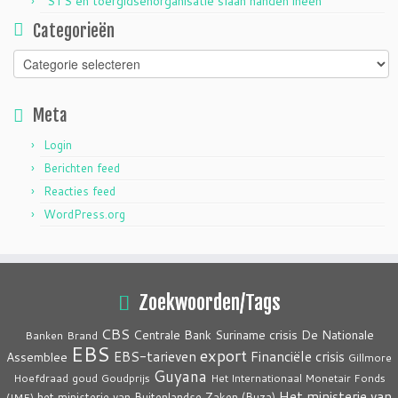
STS en toergidsenorganisatie slaan handen ineen
Categorieën
Categorieën
Meta
Login
Berichten feed
Reacties feed
WordPress.org
Zoekwoorden/Tags
CBS
crisis
Centrale Bank Suriname
De Nationale
Banken
Brand
EBS
export
EBS-tarieven
Financiële crisis
Assemblee
Gillmore
Guyana
Hoefdraad
goud
Goudprijs
Het Internationaal Monetair Fonds
Het ministerie van
het ministerie van Buitenlandse Zaken (Buza)
(IMF)