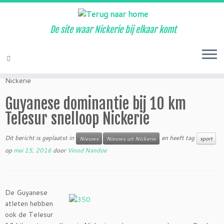
De site waar Nickerie bij elkaar komt
Ga
naar
Home
»
Nieuws
»
Guyanese dominantie bij 10 km Telesur snelloop
inhoud
Nickerie
Guyanese dominantie bij 10 km
Telesur snelloop Nickerie
Dit bericht is geplaatst in
en heeft tag
Nieuws
Nieuws uit Nickerie
sport
op
mei 15, 2016
door
Vinod Nandoe
De Guyanese
atleten hebben
ook de Telesur