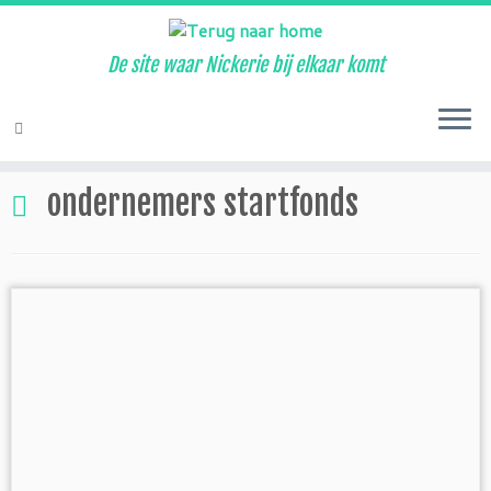
De site waar Nickerie bij elkaar komt
Ga
naar
Home
»
ondernemers startfonds
inhoud
ondernemers startfonds