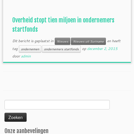
Overheid stopt tien miljoen in ondernemers
startfonds
Dit bericht is geplaatst in
en heeft
Nieuws
Nieuws uit Suriname
tag
op
december 2, 2015
ondernemen
ondernemers startfonds
door
admin
Zoeken
naar:
Onze aanbevelingen