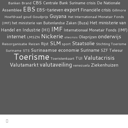
CBS
crisis
Centrale Bank Suriname
De Nationale
Banken
Brand
EBS
export
EBS-tarieven
Financiële crisis
Assemblee
Gillmore
Guyana
Hoefdraad
goud
Goudprijs
Het Internationaal Monetair Fonds
Het ministerie van
het ministerie van Buitenlandse Zaken (Buza)
(IMF)
IMF
Handel en Industrie (HI)
Internationaal Monetair Fonds (IMF)
Nickerie
internet
onderwijs
Olieprijzen
LMSZN
oliecrisis
SLM
Staatsolie
Rijst
Reisorganisatie
Reizen
sport
Stichting Toerisme
Surinaamse economie
Suriname
Telesur
SZF
Suriname
STS
Toerisme
Valutacrisis
TUI
Toeristenkaart
valutaveiling
Valutamarkt
Ziekenhuizen
venezuela