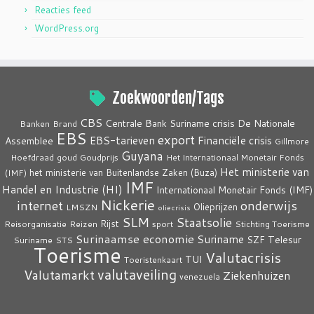
Reacties feed
WordPress.org
Zoekwoorden/Tags
CBS
crisis
Centrale Bank Suriname
De Nationale
Banken
Brand
EBS
export
EBS-tarieven
Financiële crisis
Assemblee
Gillmore
Guyana
Hoefdraad
goud
Goudprijs
Het Internationaal Monetair Fonds
Het ministerie van
het ministerie van Buitenlandse Zaken (Buza)
(IMF)
IMF
Handel en Industrie (HI)
Internationaal Monetair Fonds (IMF)
Nickerie
internet
onderwijs
Olieprijzen
LMSZN
oliecrisis
SLM
Staatsolie
Rijst
Reisorganisatie
Reizen
sport
Stichting Toerisme
Surinaamse economie
Suriname
Telesur
SZF
Suriname
STS
Toerisme
Valutacrisis
TUI
Toeristenkaart
valutaveiling
Valutamarkt
Ziekenhuizen
venezuela