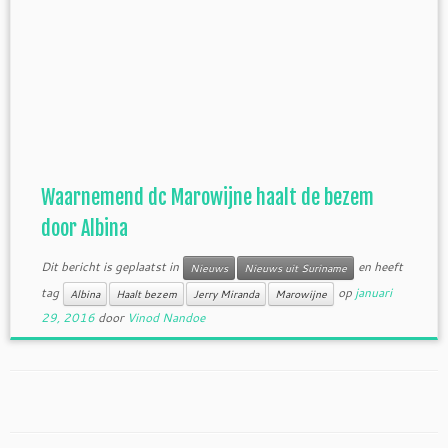
Waarnemend dc Marowijne haalt de bezem
door Albina
Dit bericht is geplaatst in
en heeft
Nieuws
Nieuws uit Suriname
tag
op
januari
Albina
Haalt bezem
Jerry Miranda
Marowijne
29, 2016
door
Vinod Nandoe