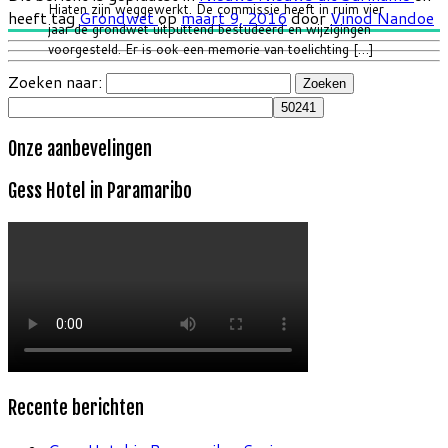
Hiaten zijn weggewerkt. De commissie heeft in ruim vier
heeft tag
Grondwet
op
maart 9, 2016
door
Vinod Nandoe
jaar de grondwet uitputtend bestudeerd en wijzigingen
voorgesteld. Er is ook een memorie van toelichting […]
Zoeken naar:
Onze aanbevelingen
Gess Hotel in Paramaribo
Recente berichten