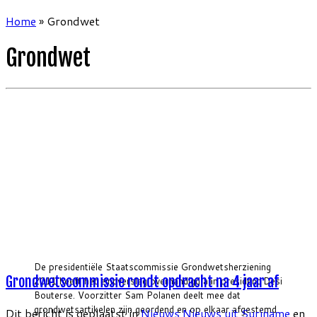
Home
»
Grondwet
Grondwet
De presidentiële Staatscommissie Grondwetsherziening
Grondwetscommissie rondt opdracht na 4 jaar af
2011 heeft het eindverslag overhandigd aan president Desi
Bouterse. Voorzitter Sam Polanen deelt mee dat
grondwetsartikelen zijn geordend en op elkaar afgestemd.
Dit bericht is geplaatst in
Nieuws
Nieuws uit Suriname
en