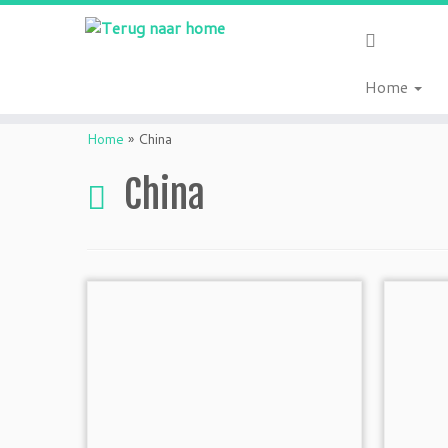
Home
Ga
naar
Home
»
China
inhoud
China