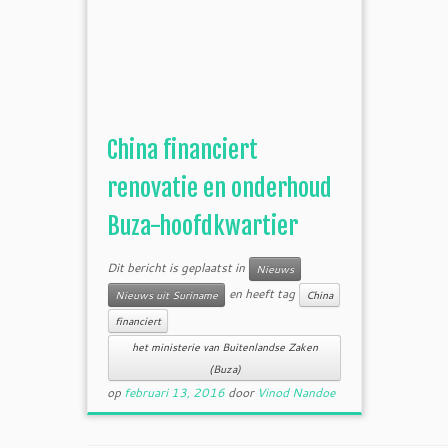
China financiert
renovatie en onderhoud
Buza-hoofdkwartier
Dit bericht is geplaatst in
Nieuws
en heeft tag
Nieuws uit Suriname
China
financiert
het ministerie van Buitenlandse Zaken
(Buza)
op
februari 13, 2016
door
Vinod Nandoe