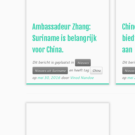
Ambassadeur Zhang:
Chin
Suriname is belangrijk
bied
voor China.
aan
Dit bericht is geplaatst in
Dit beri
Nieuws
en heeft tag
Nieuws uit Suriname
China
Nieuws
op
mei 30, 2016
door
Vinod Nandoe
op
mei 