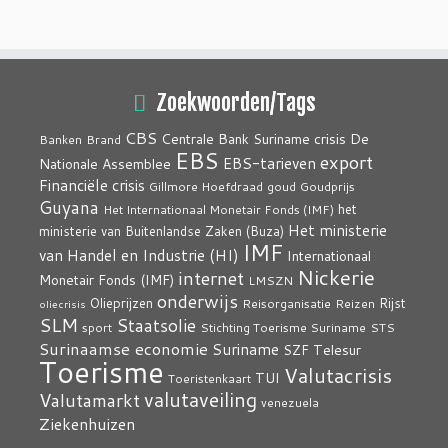
Zoekwoorden/Tags
CBS
crisis
Centrale Bank Suriname
De
Banken
Brand
EBS
export
EBS-tarieven
Nationale Assemblee
Financiële crisis
Gillmore Hoefdraad
goud
Goudprijs
Guyana
het
Het Internationaal Monetair Fonds (IMF)
Het ministerie
ministerie van Buitenlandse Zaken (Buza)
IMF
van Handel en Industrie (HI)
Internationaal
Nickerie
internet
Monetair Fonds (IMF)
LMSZN
onderwijs
Olieprijzen
Rijst
Reisorganisatie
Reizen
oliecrisis
SLM
Staatsolie
sport
Stichting Toerisme Suriname
STS
Surinaamse economie
Suriname
Telesur
SZF
Toerisme
Valutacrisis
TUI
Toeristenkaart
valutaveiling
Valutamarkt
venezuela
Ziekenhuizen