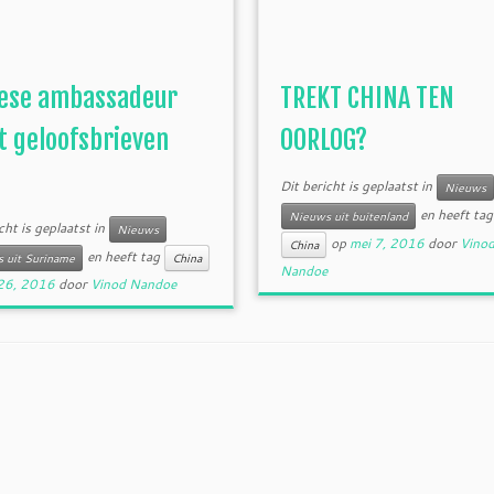
ese ambassadeur
TREKT CHINA TEN
t geloofsbrieven
OORLOG?
Dit bericht is geplaatst in
Nieuws
en heeft tag
Nieuws uit buitenland
cht is geplaatst in
Nieuws
op
mei 7, 2016
door
Vino
China
en heeft tag
 uit Suriname
China
Nandoe
26, 2016
door
Vinod Nandoe