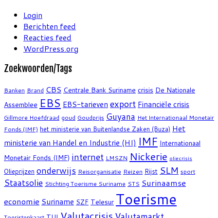
Login
Berichten feed
Reacties feed
WordPress.org
Zoekwoorden/Tags
CBS
crisis
Centrale Bank Suriname
De Nationale
Banken
Brand
EBS
export
EBS-tarieven
Financiële crisis
Assemblee
Guyana
Gillmore Hoefdraad
goud
Goudprijs
Het Internationaal Monetair
Het
het ministerie van Buitenlandse Zaken (Buza)
Fonds (IMF)
IMF
ministerie van Handel en Industrie (HI)
Internationaal
Nickerie
internet
Monetair Fonds (IMF)
LMSZN
oliecrisis
SLM
onderwijs
Olieprijzen
Rijst
Reisorganisatie
Reizen
sport
Staatsolie
Surinaamse
Stichting Toerisme Suriname
STS
Toerisme
economie
Suriname
Telesur
SZF
Valutacrisis
Valutamarkt
TUI
Toeristenkaart