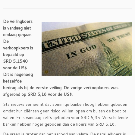
De veilingkoers
is vandaag niet
omlaag gegaan.
De
verkoopkoers is
bepaald op
SRD 5,1540
voor de US$.
Dit is nagenoeg
hetzelfde
bedrag als bij de eerste veiling. De vorige verkoopkoers was
afgerond op SRD 5,16 voor de US$.
Starnieuws verneemt dat sommige banken hoog hebben geboden
omdat hun cliënten geen risico willen lopen om buiten de boot te
vallen. Er is vandaag zelfs geboden voor SRD 5,35. Verschillende
banken hebben hoger geboden dan de koers van SRD 5,16.
De vraag is groter dan het aanbod van valuta. De parallelkoers is