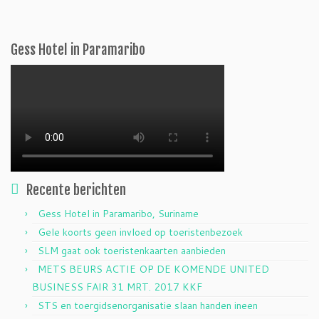
Gess Hotel in Paramaribo
Recente berichten
Gess Hotel in Paramaribo, Suriname
Gele koorts geen invloed op toeristenbezoek
SLM gaat ook toeristenkaarten aanbieden
METS BEURS ACTIE OP DE KOMENDE UNITED
BUSINESS FAIR 31 MRT. 2017 KKF
STS en toergidsenorganisatie slaan handen ineen