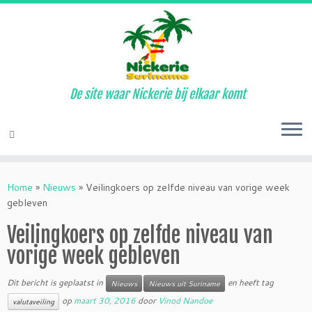
De site waar Nickerie bij elkaar komt
Ga
naar
Home
»
Nieuws
»
Veilingkoers op zelfde niveau van vorige week
inhoud
gebleven
Veilingkoers op zelfde niveau van
vorige week gebleven
Dit bericht is geplaatst in
en heeft tag
Nieuws
Nieuws uit Suriname
op
maart 30, 2016
door
Vinod Nandoe
valutaveiling