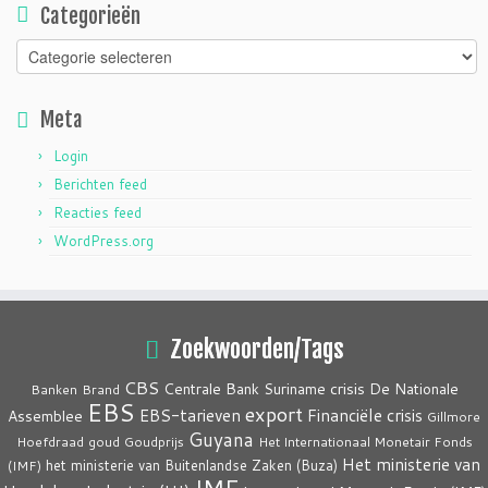
Categorieën
Categorieën
Meta
Login
Berichten feed
Reacties feed
WordPress.org
Zoekwoorden/Tags
CBS
crisis
Centrale Bank Suriname
De Nationale
Banken
Brand
EBS
export
EBS-tarieven
Financiële crisis
Assemblee
Gillmore
Guyana
Hoefdraad
goud
Goudprijs
Het Internationaal Monetair Fonds
Het ministerie van
het ministerie van Buitenlandse Zaken (Buza)
(IMF)