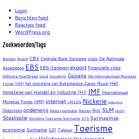
Login
Berichten feed
Reacties feed
WordPress.org
Zoekwoorden/Tags
CBS
crisis
Centrale Bank Suriname
De Nationale
Banken
Brand
EBS
export
EBS-tarieven
Financiële crisis
Assemblee
Guyana
Gillmore Hoefdraad
goud
Goudprijs
Het Internationaal Monetair
Het
het ministerie van Buitenlandse Zaken (Buza)
Fonds (IMF)
IMF
ministerie van Handel en Industrie (HI)
Internationaal
Nickerie
internet
Monetair Fonds (IMF)
LMSZN
oliecrisis
SLM
onderwijs
Olieprijzen
Rijst
Reisorganisatie
Reizen
sport
Staatsolie
Surinaamse
Stichting Toerisme Suriname
STS
Toerisme
economie
Suriname
Telesur
SZF
Valutacrisis
Valutamarkt