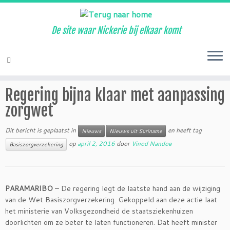
De site waar Nickerie bij elkaar komt
Ga
naar
Home
»
Nieuws
»
Regering bijna klaar met aanpassing zorgwet
inhoud
Regering bijna klaar met aanpassing
zorgwet
Dit bericht is geplaatst in
en heeft tag
Nieuws
Nieuws uit Suriname
op
april 2, 2016
door
Vinod Nandoe
Basiszorgverzekering
PARAMARIBO
– De regering legt de laatste hand aan de wijziging
van de Wet Basiszorgverzekering. Gekoppeld aan deze actie laat
het ministerie van Volksgezondheid de staatsziekenhuizen
doorlichten om ze beter te laten functioneren. Dat heeft minister