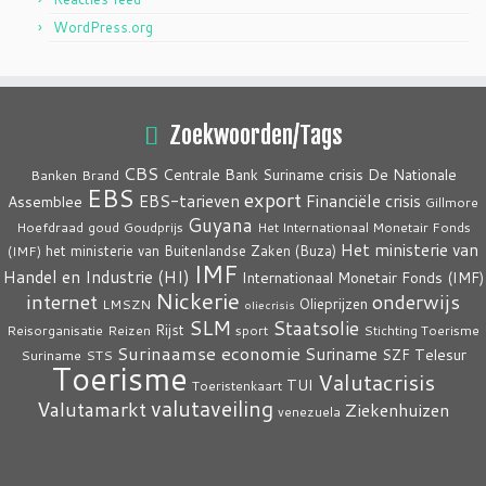
WordPress.org
Zoekwoorden/Tags
CBS
crisis
Centrale Bank Suriname
De Nationale
Banken
Brand
EBS
export
EBS-tarieven
Financiële crisis
Assemblee
Gillmore
Guyana
Hoefdraad
goud
Goudprijs
Het Internationaal Monetair Fonds
Het ministerie van
het ministerie van Buitenlandse Zaken (Buza)
(IMF)
IMF
Handel en Industrie (HI)
Internationaal Monetair Fonds (IMF)
Nickerie
internet
onderwijs
Olieprijzen
LMSZN
oliecrisis
SLM
Staatsolie
Rijst
Reisorganisatie
Reizen
sport
Stichting Toerisme
Surinaamse economie
Suriname
Telesur
SZF
Suriname
STS
Toerisme
Valutacrisis
TUI
Toeristenkaart
valutaveiling
Valutamarkt
Ziekenhuizen
venezuela