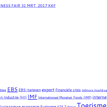
NESS FAIR 31 MRT. 2017 KKF
EBS
export
EBS-tarieven
Financiële crisis
blee
Gillmore Hoefdra
IMF
interne
n Industrie (HI)
Internationaal Monetair Fonds (IMF)
Toerisme
Surinaamse economie
Suriname
Telesur
SZF