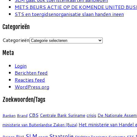
METS BEURS ACTIE OP DE KOMENDE UNITED BUSI
STS en toergidsenorganisatie slaan handen ineen
Categorieën
Categorieën
Meta
Login
Berichten feed
Reacties feed
WordPress.org
Zoekwoorden/Tags
CBS
crisis
Centrale Bank Suriname
De Nationale Assem
Banken
Brand
Het ministerie van Handel e
ministerie van Buitenlandse Zaken (Buza)
SLM
Staatsolie
Rijst
Reizen
sport
Stichting Toerisme Suriname
STS