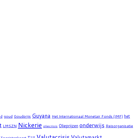
Guyana
het
ad
goud
Goudprijs
Het Internationaal Monetair Fonds (IMF)
Nickerie
t
onderwijs
Olieprijzen
LMSZN
Reisorganisatie
oliecrisis
Valutacrisis
Valutamarkt
TUI
Toeristenkaart