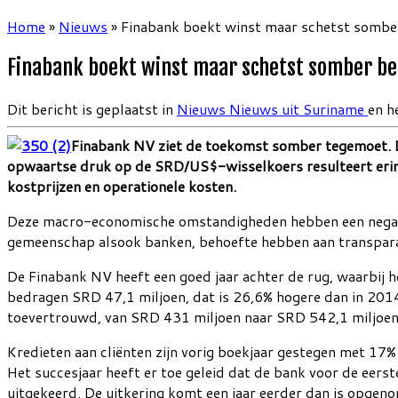
Home
»
Nieuws
»
Finabank boekt winst maar schetst sombe
Finabank boekt winst maar schetst somber be
Dit bericht is geplaatst in
Nieuws
Nieuws uit Suriname
en h
Finabank NV ziet de toekomst somber tegemoet. De 
opwaartse druk op de SRD/US$-wisselkoers resulteert erin 
kostprijzen en operationele kosten.
Deze macro-economische omstandigheden hebben een negatiev
gemeenschap alsook banken, behoefte hebben aan transpara
De Finabank NV heeft een goed jaar achter de rug, waarbij 
bedragen SRD 47,1 miljoen, dat is 26,6% hogere dan in 2014.
toevertrouwd, van SRD 431 miljoen naar SRD 542,1 miljoen
Kredieten aan cliënten zijn vorig boekjaar gestegen met 17
Het succesjaar heeft er toe geleid dat de bank voor de eers
uitgekeerd. De uitkering komt een jaar eerder dan is opgenom