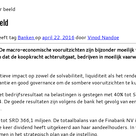
r beeld
eld
eeft tag
Banken
op
april 22, 2016
door
Vinod Nandoe
macro-economische vooruitzichten zijn bijzonder moeilijk voo
dat de koopkracht achteruitgaat, bedrijven in moeilijk vaa
e impact op zowel de solvabiliteit, liquiditeit als het ren
ntie en good governance om de sombere vooruitzichten te k
het bedrijfsresultaat na belastingen is gestegen met 40% tot
 De goede resultaten zijn volgens de bank het gevolg van een
.
% tot SRD 366,1 miljoen. De totaalbalans van de Finabank NV
te keer dividend heeft uitgekeerd aan haar aandeelhouders. In
en in het strategisch plan van de instelling.