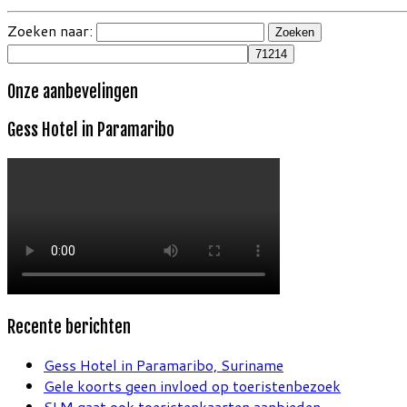
Zoeken naar:
Onze aanbevelingen
Gess Hotel in Paramaribo
Recente berichten
Gess Hotel in Paramaribo, Suriname
Gele koorts geen invloed op toeristenbezoek
SLM gaat ook toeristenkaarten aanbieden