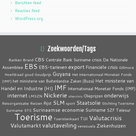
Berichten feed
Reacties feed
WordPress.org
Zoekwoorden/Tags
CBS
crisis
Centrale Bank Suriname
De Nationale
Banken
Brand
EBS
export
EBS-tarieven
Financiële crisis
Assemblee
Gillmore
Guyana
Hoefdraad
goud
Goudprijs
Het Internationaal Monetair Fonds
Het ministerie van
het ministerie van Buitenlandse Zaken (Buza)
(IMF)
IMF
Handel en Industrie (HI)
Internationaal Monetair Fonds (IMF)
Nickerie
internet
onderwijs
Olieprijzen
LMSZN
oliecrisis
SLM
Staatsolie
Rijst
Reisorganisatie
Reizen
sport
Stichting Toerisme
Surinaamse economie
Suriname
Telesur
SZF
Suriname
STS
Toerisme
Valutacrisis
TUI
Toeristenkaart
valutaveiling
Valutamarkt
Ziekenhuizen
venezuela