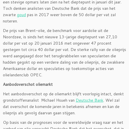
een stevige opmars laten zien na het dieptepunt in januari dit jaar.
Toch denken analisten van Deutsche Bank dat de prijs van het
zwarte
goud
pas in 2017 weer boven de 50 dollar per vat zal
noteren.
De prijs van Brent-olie, de benchmark voor aardolie uit de
Noordzee, is sinds het nieuwe 13-jarige dieptepunt van 27,10
dollar per vat op 20 januari 2016 met ongeveer 47 procent
gestegen tot circa 40 dollar per vat. De sterke rally van de olieprijs
werd aangejaagd door het terugkrabbelen van speculanten die
hadden gegokt op een verdere daling van de olieprijs, de zwakkere
Amerikaanse dollar en speculaties op toekomstige acties van
olielandenclub OPEC.
Aanbodoverschot oliemarkt
Het aanbodoverschot op de oliemarkt blijft voorlopig intact, denkt
grondstoffenanalist Michael Hsueh van
Deutsche Bank
. Wel zal
dat overschot de komende jaren in betekenis afnemen en kan de
olieprijs als gevolg daarvan gaan stijgen.
Op basis van de prognoses voor de wereldwijde vraag naar en het
aanbod van olie verwacht Deutsche Bank dat het overschot, dat in