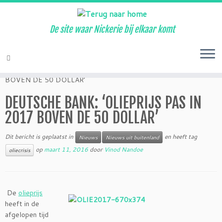
De site waar Nickerie bij elkaar komt
Ga
naar
Home
»
Nieuws
»
DEUTSCHE BANK: ‘OLIEPRIJS PAS IN 2017
inhoud
BOVEN DE 50 DOLLAR’
DEUTSCHE BANK: ‘OLIEPRIJS PAS IN
2017 BOVEN DE 50 DOLLAR’
Dit bericht is geplaatst in
en heeft tag
Nieuws
Nieuws uit buitenland
op
maart 11, 2016
door
Vinod Nandoe
oliecrisis
De
olieprijs
heeft in de
afgelopen tijd