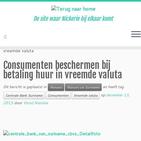
De site waar Nickerie bij elkaar komt
Ga
naar
Home
»
Nieuws
»
Consumenten beschermen bij betaling huur in
inhoud
vreemde valuta
Consumenten beschermen bij
betaling huur in vreemde valuta
Dit bericht is geplaatst in
en heeft tag
Nieuws
Nieuws uit Suriname
op
december 13,
Centrale Bank Suriname
Consumenten
Vreemde valuta
2015
door
Vinod Nandoe