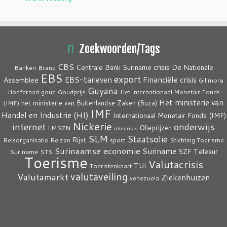
Zoekwoorden/Tags
CBS
crisis
Centrale Bank Suriname
De Nationale
Banken
Brand
EBS
export
EBS-tarieven
Financiële crisis
Assemblee
Gillmore
Guyana
Hoefdraad
goud
Goudprijs
Het Internationaal Monetair Fonds
Het ministerie van
het ministerie van Buitenlandse Zaken (Buza)
(IMF)
IMF
Handel en Industrie (HI)
Internationaal Monetair Fonds (IMF)
Nickerie
internet
onderwijs
Olieprijzen
LMSZN
oliecrisis
SLM
Staatsolie
Rijst
Reisorganisatie
Reizen
sport
Stichting Toerisme
Surinaamse economie
Suriname
Telesur
SZF
Suriname
STS
Toerisme
Valutacrisis
TUI
Toeristenkaart
valutaveiling
Valutamarkt
Ziekenhuizen
venezuela