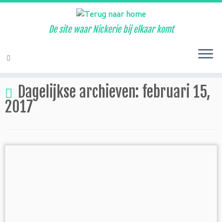
De site waar Nickerie bij elkaar komt
Ga
naar
Home
»
2017
»
februari
»
15
inhoud
Dagelijkse archieven:
februari 15,
2017