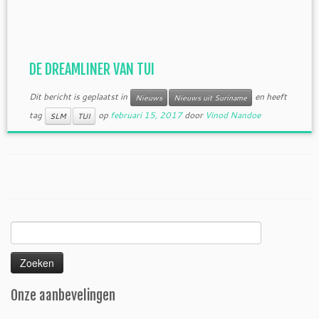
DE DREAMLINER VAN TUI
Dit bericht is geplaatst in
en heeft
Nieuws
Nieuws uit Suriname
tag
op
februari 15, 2017
door
Vinod Nandoe
SLM
TUI
Zoeken
naar:
Onze aanbevelingen