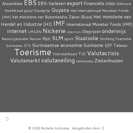
EBS
export
EBS-tarieven
Financiële crisis
Assemblee
Gillmore
Guyana
Hoefdraad
goud
Goudprijs
Het Internationaal Monetair Fonds
Het ministerie van
het ministerie van Buitenlandse Zaken (Buza)
(IMF)
IMF
Handel en Industrie (HI)
Internationaal Monetair Fonds (IMF)
Nickerie
internet
onderwijs
Olieprijzen
LMSZN
oliecrisis
SLM
Staatsolie
Rijst
Reisorganisatie
Reizen
sport
Stichting Toerisme
Surinaamse economie
Suriname
Telesur
SZF
Suriname
STS
Toerisme
Valutacrisis
TUI
Toeristenkaart
valutaveiling
Valutamarkt
Ziekenhuizen
venezuela
·
© 2026
Nickerie Suriname
·
Aangeboden door
·