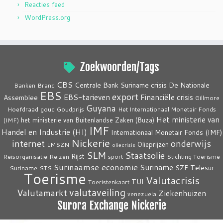
Reacties feed
WordPress.org
Zoekwoorden/Tags
CBS
crisis
Centrale Bank Suriname
De Nationale
Banken
Brand
EBS
export
EBS-tarieven
Financiële crisis
Assemblee
Gillmore
Guyana
Hoefdraad
goud
Goudprijs
Het Internationaal Monetair Fonds
Het ministerie van
het ministerie van Buitenlandse Zaken (Buza)
(IMF)
IMF
Handel en Industrie (HI)
Internationaal Monetair Fonds (IMF)
Nickerie
internet
onderwijs
Olieprijzen
LMSZN
oliecrisis
SLM
Staatsolie
Rijst
Reisorganisatie
Reizen
sport
Stichting Toerisme
Surinaamse economie
Suriname
Telesur
SZF
Suriname
STS
Toerisme
Valutacrisis
TUI
Toeristenkaart
valutaveiling
Valutamarkt
Ziekenhuizen
venezuela
Surora Exchange Nickerie