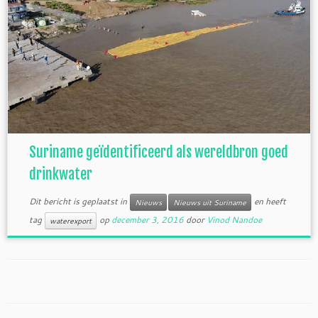
Suriname geïdentificeerd als wereldbron goed
drinkwater
Dit bericht is geplaatst in
en heeft
Nieuws
Nieuws uit Suriname
tag
op
december 3, 2016
door
Vinod Nandoe
waterexport