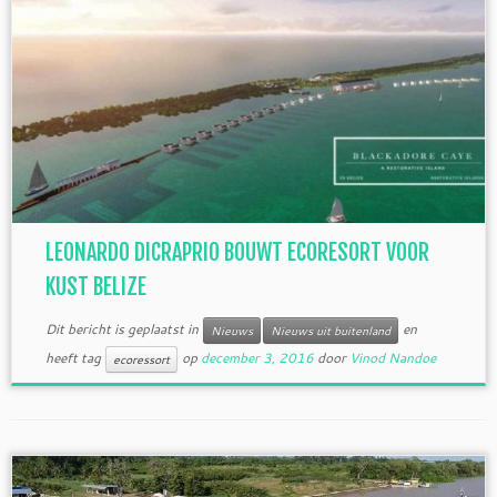
LEONARDO DICRAPRIO BOUWT ECORESORT VOOR
KUST BELIZE
Dit bericht is geplaatst in
en
Nieuws
Nieuws uit buitenland
heeft tag
op
december 3, 2016
door
Vinod Nandoe
ecoressort